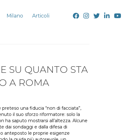
Milano
Articoli
NE SU QUANTO STA
O A ROMA
reteso una fiducia “non di facciata”,
uto il suo sforzo riformatore: solo la
on ha saputo mostrarsi all’altezza. Alcune
te dai sondaggi e dalla difesa di
no anteposto le proprie esigenze
dando la guida più autorevole, un…