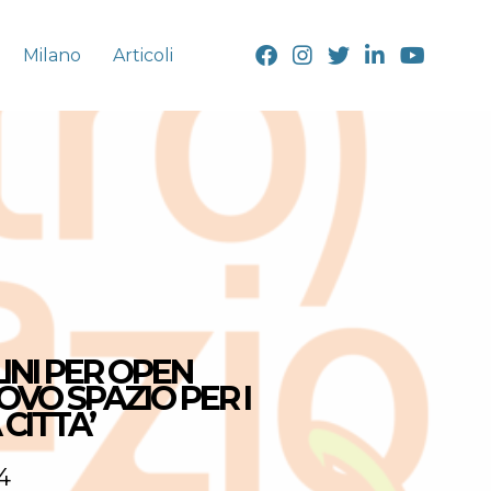
Milano
Articoli
LINI PER OPEN
OVO SPAZIO PER I
CITTA’
4