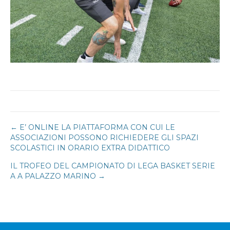
Navigazione
← E’ ONLINE LA PIATTAFORMA CON CUI LE
ASSOCIAZIONI POSSONO RICHIEDERE GLI SPAZI
SCOLASTICI IN ORARIO EXTRA DIDATTICO
articoli
IL TROFEO DEL CAMPIONATO DI LEGA BASKET SERIE
A A PALAZZO MARINO →