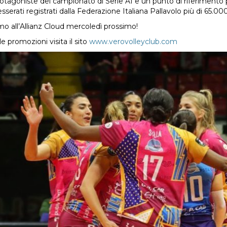
otagoniste del campionato di Serie A1 e un punto di riferimento p
esserati registrati dalla Federazione Italiana Pallavolo più di 65.0
o all’Allianz Cloud mercoledì prossimo!
e promozioni visita il sito
www.verovolleyclub.com