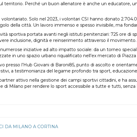
ti sul territorio. Perché un buon allenatore è anche un educatore, u
il volontariato. Solo nel 2023, i volontari CSI hanno donato 2.70
olo della città. Un lavoro immenso e spesso invisibile, ma fond
ività sportiva portata avanti negli istituti penitenziari: 725 ore di 
re inclusione, dignità e reinserimento attraverso il movimento.
numerose iniziative ad alto impatto sociale: da un torneo specia
lizzate in uno spazio urbano riqualificato nell’ex mercato di Piazza
tivo presso l’Hub Giovani di Baroni85, punto di ascolto e orientame
stivi, a testimonianza del legame profondo tra sport, educazion
rtner attivo nella gestione dei campi sportivi cittadini, e ha assu
 Milano per rendere lo sport accessibile a tutte e tutti, senza b
ICI DA MILANO A CORTINA