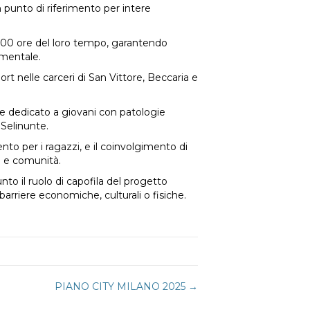
n punto di riferimento per intere
4.000 ore del loro tempo, garantendo
amentale.
sport nelle carceri di San Vittore, Beccaria e
le dedicato a giovani con patologie
 Selinunte.
nto per i ragazzi, e il coinvolgimento di
e e comunità.
nto il ruolo di capofila del progetto
arriere economiche, culturali o fisiche.
PIANO CITY MILANO 2025 →