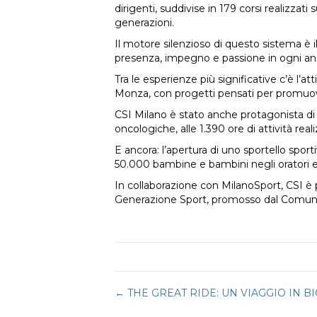
dirigenti, suddivise in 179 corsi realizza
generazioni.
Il motore silenzioso di questo sistema è 
presenza, impegno e passione in ogni ang
Tra le esperienze più significative c’è l’att
Monza, con progetti pensati per promuove
CSI Milano è stato anche protagonista di 
oncologiche, alle 1.390 ore di attività rea
E ancora: l’apertura di uno sportello spor
50.000 bambine e bambini negli oratori e
In collaborazione con MilanoSport, CSI è pa
Generazione Sport, promosso dal Comune di
Navigazione
← THE GREAT RIDE: UN VIAGGIO IN B