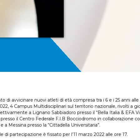
to di avvicinare nuovi atleti di età compresa tra i 6 e i 25 anni all
2, 4 Campus Multidisciplinari sul territorio nazionale, rivolti a giov
ispettivamente a Lignano Sabbiadoro presso il “Bella Italia & EFA V
resso il Centro Federale F.I.B Bocciodromo in collaborazione con
 e a Messina presso la “Cittadella Universitaria”.
 di partecipazione è fissato per l’11 marzo 2022 alle ore 17.